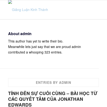
About
admin
This author has yet to write their bio.
Meanwhile lets just say that we are proud
admin
contributed a whooping 323 entries.
ENTRIES BY ADMIN
TÍNH ĐẾN SỰ CUỐI CÙNG – BÀI HỌC TỪ
CÁC QUYẾT TÂM CỦA JONATHAN
EDWARDS