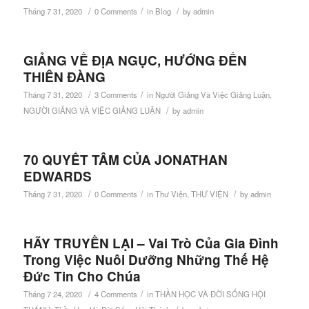
/
/
/
Tháng 7 31, 2020
0 Comments
in
Blog
by
admin
GIẢNG VỀ ĐỊA NGỤC, HƯỚNG ĐẾN
THIÊN ĐÀNG
/
/
Tháng 7 31, 2020
3 Comments
in
Người Giảng Và Việc Giảng Luận
,
/
NGƯỜI GIẢNG VÀ VIỆC GIẢNG LUẬN
by
admin
70 QUYẾT TÂM CỦA JONATHAN
EDWARDS
/
/
/
Tháng 7 31, 2020
0 Comments
in
Thư Viện
,
THƯ VIỆN
by
admin
HÃY TRUYỀN LẠI – Vai Trò Của Gia Đình
Trong Việc Nuôi Dưỡng Những Thế Hệ
Đức Tin Cho Chúa
/
/
Tháng 7 24, 2020
4 Comments
in
THẦN HỌC VÀ ĐỜI SỐNG HỘI