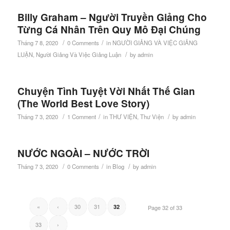
Billy Graham – Người Truyền Giảng Cho
Từng Cá Nhân Trên Quy Mô Đại Chúng
/
/
Tháng 7 8, 2020
0 Comments
in
NGƯỜI GIẢNG VÀ VIỆC GIẢNG
/
LUẬN
,
Người Giảng Và Việc Giảng Luận
by
admin
Chuyện Tình Tuyệt Vời Nhất Thế Gian
(The World Best Love Story)
/
/
/
Tháng 7 3, 2020
1 Comment
in
THƯ VIỆN
,
Thư Viện
by
admin
NƯỚC NGOÀI – NƯỚC TRỜI
/
/
/
Tháng 7 3, 2020
0 Comments
in
Blog
by
admin
«
‹
30
31
32
Page 32 of 33
33
›