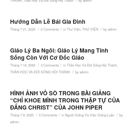
/
THÁNH
,
Thần Học Và Đời Sống Hội Thánh
by
admin
Hướng Dẫn Lễ Bái Gia Đình
/
/
/
Tháng 7 21, 2020
2 Comments
in
Thư Viện
,
THƯ VIỆN
by
admin
Giáo Lý Ba Ngôi: Giáo Lý Mang Tính
Sống Còn Với Cơ Đốc Giáo
/
/
Tháng 7 16, 2020
3 Comments
in
Thần Học Và Đời Sống Hội Thánh
,
/
THẦN HỌC VÀ ĐỜI SỐNG HỘI THÁNH
by
admin
HÌNH ẢNH VỎ SÒ TRONG BÀI GIẢNG
“CHỈ KHOE MÌNH TRONG THẬP TỰ CỦA
ĐẤNG CHRIST” CỦA JOHN PIPER
/
/
/
Tháng 7 9, 2020
0 Comments
in
Người Giảng Và Việc Giảng Luận
by
admin