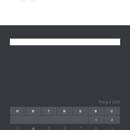
Tháng 8 2026
H
B
T
N
S
B
C
1
2
3
4
5
6
7
8
9