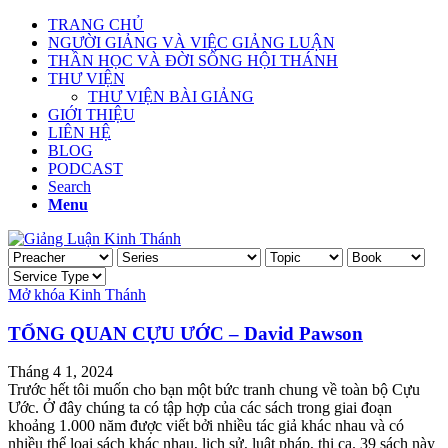
TRANG CHỦ
NGƯỜI GIẢNG VÀ VIỆC GIẢNG LUẬN
THẦN HỌC VÀ ĐỜI SỐNG HỘI THÁNH
THƯ VIỆN
THƯ VIỆN BÀI GIẢNG
GIỚI THIỆU
LIÊN HỆ
BLOG
PODCAST
Search
Menu
Mở khóa Kinh Thánh
TỔNG QUAN CỰU ƯỚC – David Pawson
Tháng 4 1, 2024
Trước hết tôi muốn cho bạn một bức tranh chung về toàn bộ Cựu
Ước. Ở đây chúng ta có tập hợp của các sách trong giai đoạn
khoảng 1.000 năm được viết bởi nhiều tác giả khác nhau và có
nhiều thể loại sách khác nhau, lịch sử, luật pháp, thi ca. 39 sách này