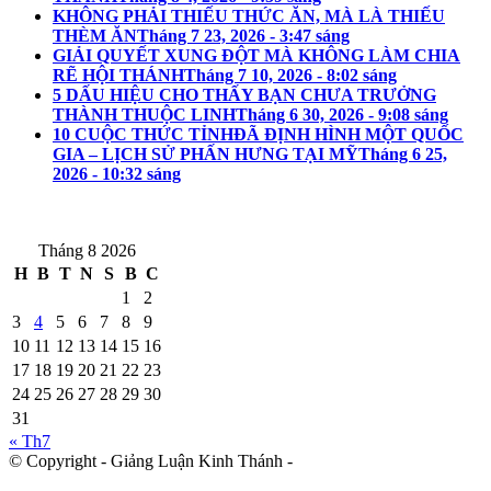
KHÔNG PHẢI THIẾU THỨC ĂN, MÀ LÀ THIẾU
THÈM ĂN
Tháng 7 23, 2026 - 3:47 sáng
GIẢI QUYẾT XUNG ĐỘT MÀ KHÔNG LÀM CHIA
RẼ HỘI THÁNH
Tháng 7 10, 2026 - 8:02 sáng
5 DẤU HIỆU CHO THẤY BẠN CHƯA TRƯỞNG
THÀNH THUỘC LINH
Tháng 6 30, 2026 - 9:08 sáng
10 CUỘC THỨC TỈNHĐÃ ĐỊNH HÌNH MỘT QUỐC
GIA – LỊCH SỬ PHẤN HƯNG TẠI MỸ
Tháng 6 25,
2026 - 10:32 sáng
Tháng 8 2026
H
B
T
N
S
B
C
1
2
3
4
5
6
7
8
9
10
11
12
13
14
15
16
17
18
19
20
21
22
23
24
25
26
27
28
29
30
31
« Th7
© Copyright - Giảng Luận Kinh Thánh -