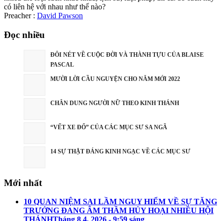
có liên hệ với nhau như thế nào?
Preacher :
David Pawson
Đọc nhiều
ĐÔI NÉT VỀ CUỘC ĐỜI VÀ THÀNH TỰU CỦA BLAISE
PASCAL
MƯỜI LỜI CẦU NGUYỆN CHO NĂM MỚI 2022
CHÂN DUNG NGƯỜI NỮ THEO KINH THÁNH
“VẾT XE ĐỔ” CỦA CÁC MỤC SƯ SA NGÃ
14 SỰ THẬT ĐÁNG KINH NGẠC VỀ CÁC MỤC SƯ
Mới nhất
10 QUAN NIỆM SAI LẦM NGUY HIỂM VỀ SỰ TĂNG
TRƯỞNG ĐANG ÂM THẦM HỦY HOẠI NHIỀU HỘI
THÁNH
Tháng 8 4, 2026 - 9:59 sáng