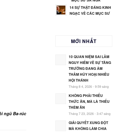
MỤC SƯ SA NGÃ
14 SỰ THẬT ĐÁNG KINH
NGẠC VỀ CÁC MỤC SƯ
MỚI NHẤT
10 QUAN NIỆM SAI LẦM
NGUY HIỂM VỀ SỰ TĂNG
TRƯỞNG ĐANG ÂM
THẦM HỦY HOẠI NHIỀU
HỘI THÁNH
Tháng 8 4, 2026 - 9:59 sáng
KHÔNG PHẢI THIẾU
THỨC ĂN, MÀ LÀ THIẾU
THÈM ĂN
ội ngũ Ba-rúc
Tháng 7 23, 2026 - 3:47 sáng
GIẢI QUYẾT XUNG ĐỘT
MÀ KHÔNG LÀM CHIA