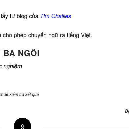
lấy từ blog của
Tim Challies
ã cho phép chuyển ngữ ra tiếng Việt.
 BA NGÔI
ắc nghiệm
iz
để kiểm tra kết quả
Đ
9