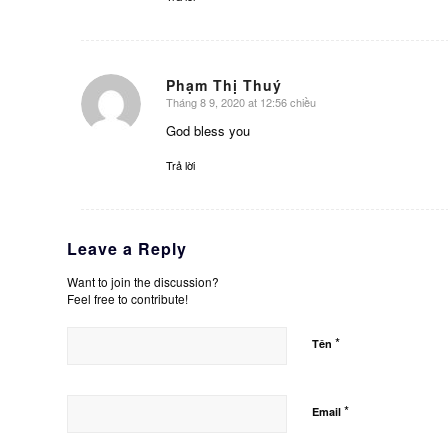
Phạm Thị Thuý
Tháng 8 9, 2020 at 12:56 chiều
says:
God bless you
Trả lời
Leave a Reply
Want to join the discussion?
Feel free to contribute!
*
Tên
*
Email