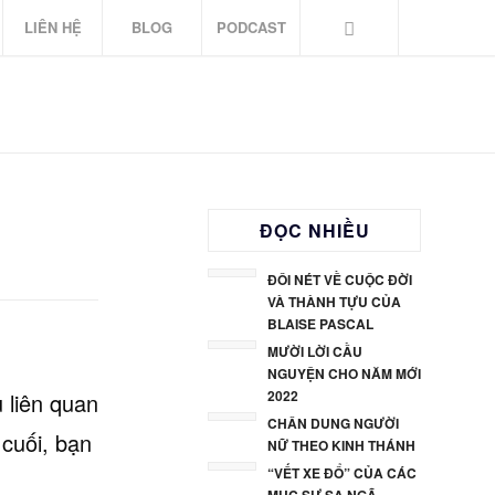
LIÊN HỆ
BLOG
PODCAST
ĐỌC NHIỀU
ĐÔI NÉT VỀ CUỘC ĐỜI
VÀ THÀNH TỰU CỦA
BLAISE PASCAL
MƯỜI LỜI CẦU
NGUYỆN CHO NĂM MỚI
2022
 liên quan
CHÂN DUNG NGƯỜI
 cuối, bạn
NỮ THEO KINH THÁNH
“VẾT XE ĐỔ” CỦA CÁC