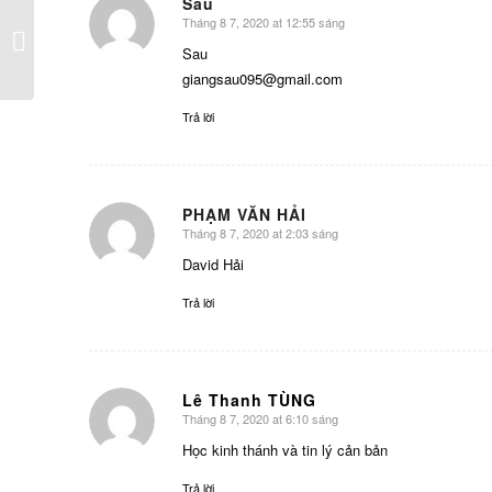
Sau
TÍNH ĐẾN SỰ CUỐI
Tháng 8 7, 2020 at 12:55 sáng
CÙNG – BÀI HỌC TỪ
says:
CÁC QUYẾT TÂM
Sau
CỦA...
giangsau095@gmail.com
Trả lời
PHẠM VĂN HẢI
Tháng 8 7, 2020 at 2:03 sáng
says:
David Hải
Trả lời
Lê Thanh TÙNG
Tháng 8 7, 2020 at 6:10 sáng
says:
Học kinh thánh và tin lý cản bản
Trả lời