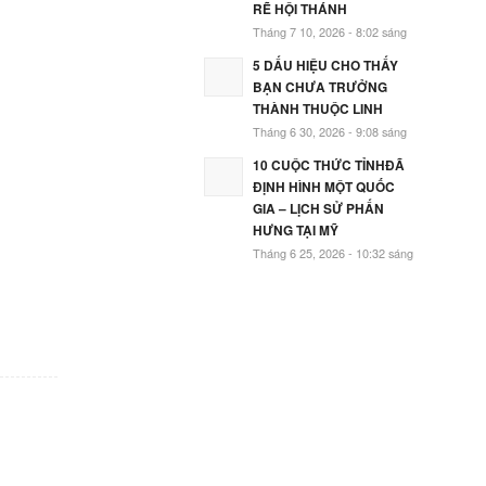
RẼ HỘI THÁNH
Tháng 7 10, 2026 - 8:02 sáng
5 DẤU HIỆU CHO THẤY
BẠN CHƯA TRƯỞNG
THÀNH THUỘC LINH
Tháng 6 30, 2026 - 9:08 sáng
10 CUỘC THỨC TỈNHĐÃ
ĐỊNH HÌNH MỘT QUỐC
GIA – LỊCH SỬ PHẤN
HƯNG TẠI MỸ
Tháng 6 25, 2026 - 10:32 sáng