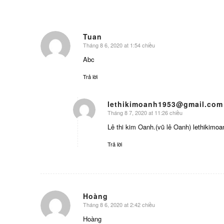
Tuan
Tháng 8 6, 2020 at 1:54 chiều
says:
Abc
Trả lời
lethikimoanh1953@gmail.com
Tháng 8 7, 2020 at 11:26 chiều
says:
Lê thi kim Oanh.(vũ lê Oanh)
lethikimo
Trả lời
Hoàng
Tháng 8 6, 2020 at 2:42 chiều
says:
Hoàng