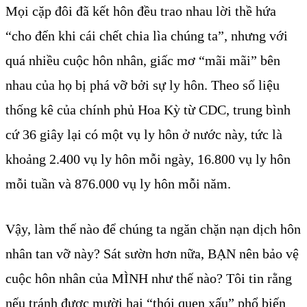
Mọi cặp đôi đã kết hôn đều trao nhau lời thề hứa
“cho đến khi cái chết chia lìa chúng ta”, nhưng với
quá nhiều cuộc hôn nhân, giấc mơ “mãi mãi” bên
nhau của họ bị phá vỡ bởi sự ly hôn. Theo số liệu
thống kê của chính phủ Hoa Kỳ từ CDC, trung bình
cứ 36 giây lại có một vụ ly hôn ở nước này, tức là
khoảng 2.400 vụ ly hôn mỗi ngày, 16.800 vụ ly hôn
mỗi tuần và 876.000 vụ ly hôn mỗi năm.
Vậy, làm thế nào để chúng ta ngăn chặn nạn dịch hôn
nhân tan vỡ này? Sát sườn hơn nữa, BẠN nên bảo vệ
cuộc hôn nhân của MÌNH như thế nào? Tôi tin rằng
nếu tránh được mười hai “thói quen xấu” phổ biến