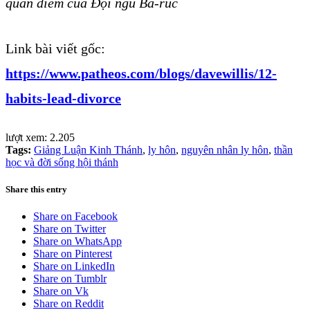
quan điểm của Đội ngũ Ba-rúc
Link bài viết gốc:
https://www.patheos.com/blogs/davewillis/12-
habits-lead-divorce
lượt xem:
2.205
Tags:
Giảng Luận Kinh Thánh
,
ly hôn
,
nguyên nhân ly hôn
,
thần
học và đời sống hội thánh
Share this entry
Share on Facebook
Share on Twitter
Share on WhatsApp
Share on Pinterest
Share on LinkedIn
Share on Tumblr
Share on Vk
Share on Reddit