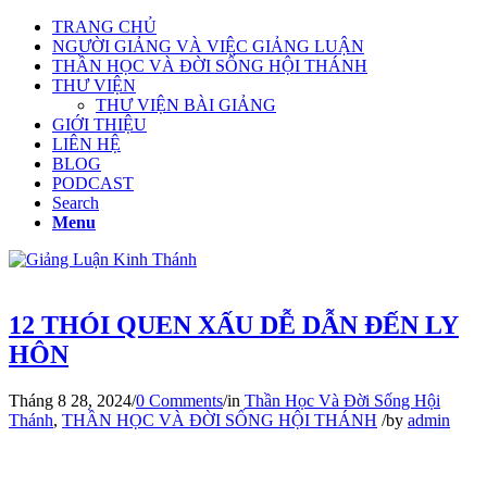
TRANG CHỦ
NGƯỜI GIẢNG VÀ VIỆC GIẢNG LUẬN
THẦN HỌC VÀ ĐỜI SỐNG HỘI THÁNH
THƯ VIỆN
THƯ VIỆN BÀI GIẢNG
GIỚI THIỆU
LIÊN HỆ
BLOG
PODCAST
Search
Menu
12 THÓI QUEN XẤU DỄ DẪN ĐẾN LY
HÔN
Tháng 8 28, 2024
/
0 Comments
/
in
Thần Học Và Đời Sống Hội
Thánh
,
THẦN HỌC VÀ ĐỜI SỐNG HỘI THÁNH
/
by
admin