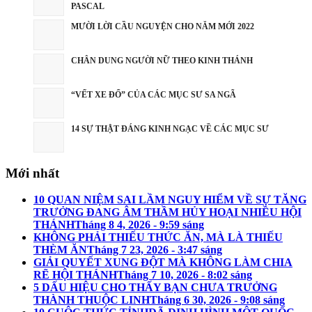
PASCAL
MƯỜI LỜI CẦU NGUYỆN CHO NĂM MỚI 2022
CHÂN DUNG NGƯỜI NỮ THEO KINH THÁNH
“VẾT XE ĐỔ” CỦA CÁC MỤC SƯ SA NGÃ
14 SỰ THẬT ĐÁNG KINH NGẠC VỀ CÁC MỤC SƯ
Mới nhất
10 QUAN NIỆM SAI LẦM NGUY HIỂM VỀ SỰ TĂNG
TRƯỞNG ĐANG ÂM THẦM HỦY HOẠI NHIỀU HỘI
THÁNH
Tháng 8 4, 2026 - 9:59 sáng
KHÔNG PHẢI THIẾU THỨC ĂN, MÀ LÀ THIẾU
THÈM ĂN
Tháng 7 23, 2026 - 3:47 sáng
GIẢI QUYẾT XUNG ĐỘT MÀ KHÔNG LÀM CHIA
RẼ HỘI THÁNH
Tháng 7 10, 2026 - 8:02 sáng
5 DẤU HIỆU CHO THẤY BẠN CHƯA TRƯỞNG
THÀNH THUỘC LINH
Tháng 6 30, 2026 - 9:08 sáng