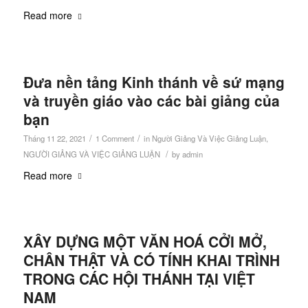
Read more
Đưa nền tảng Kinh thánh về sứ mạng
và truyền giáo vào các bài giảng của
bạn
/
/
Tháng 11 22, 2021
1 Comment
in
Người Giảng Và Việc Giảng Luận
,
/
NGƯỜI GIẢNG VÀ VIỆC GIẢNG LUẬN
by
admin
Read more
XÂY DỰNG MỘT VĂN HOÁ CỞI MỞ,
CHÂN THẬT VÀ CÓ TÍNH KHAI TRÌNH
TRONG CÁC HỘI THÁNH TẠI VIỆT
NAM