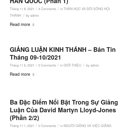
HÀN QUỐC (Phần 1)
/
/
Tháng 11 8, 2021
4 Comments
in
THẦN HỌC VÀ ĐỜI SỐNG HỘI
/
THÁNH
by
admin
Read more
GIẢNG LUẬN KINH THÁNH – Bản Tin
Tháng 09-10/2021
/
/
/
Tháng 11 6, 2021
0 Comments
in
GIỚI THIỆU
by
admin
Read more
Ba Đặc Điểm Nổi Bật Trong Sự Giảng
Luận Của David Martyn Lloyd-Jones
(Phần 2/2)
/
/
Tháng 11 1, 2021
0 Comments
in
NGƯỜI GIẢNG VÀ VIỆC GIẢNG