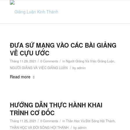
ĐƯA SỨ MẠNG VÀO CÁC BÀI GIẢNG
VỀ CỰU ƯỚC
/
/
Tháng 11 29, 2021
0 Comments
in
Người Giảng Và Việc Giảng Luận
,
/
NGƯỜI GIẢNG VÀ VIỆC GIẢNG LUẬN
by
admin
Read more
HƯỚNG DẪN THỰC HÀNH KHAI
TRÌNH CƠ ĐỐC
/
/
Tháng 11 25, 2021
0 Comments
in
Thần Học Và Đời Sống Hội Thánh
,
/
THẦN HỌC VÀ ĐỜI SỐNG HỘI THÁNH
by
admin