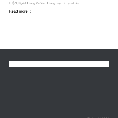
/
LUẬN
,
Người Giảng Và Việc Giảng Luận
by
admin
Read more