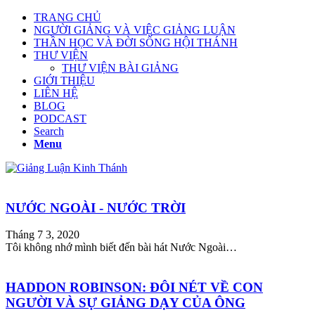
TRANG CHỦ
NGƯỜI GIẢNG VÀ VIỆC GIẢNG LUẬN
THẦN HỌC VÀ ĐỜI SỐNG HỘI THÁNH
THƯ VIỆN
THƯ VIỆN BÀI GIẢNG
GIỚI THIỆU
LIÊN HỆ
BLOG
PODCAST
Search
Menu
NƯỚC NGOÀI - NƯỚC TRỜI
Tháng 7 3, 2020
Tôi không nhớ mình biết đến bài hát Nước Ngoài…
HADDON ROBINSON: ĐÔI NÉT VỀ CON
NGƯỜI VÀ SỰ GIẢNG DẠY CỦA ÔNG