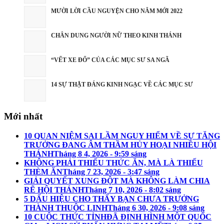
MƯỜI LỜI CẦU NGUYỆN CHO NĂM MỚI 2022
CHÂN DUNG NGƯỜI NỮ THEO KINH THÁNH
“VẾT XE ĐỔ” CỦA CÁC MỤC SƯ SA NGÃ
14 SỰ THẬT ĐÁNG KINH NGẠC VỀ CÁC MỤC SƯ
Mới nhất
10 QUAN NIỆM SAI LẦM NGUY HIỂM VỀ SỰ TĂNG
TRƯỞNG ĐANG ÂM THẦM HỦY HOẠI NHIỀU HỘI
THÁNH
Tháng 8 4, 2026 - 9:59 sáng
KHÔNG PHẢI THIẾU THỨC ĂN, MÀ LÀ THIẾU
THÈM ĂN
Tháng 7 23, 2026 - 3:47 sáng
GIẢI QUYẾT XUNG ĐỘT MÀ KHÔNG LÀM CHIA
RẼ HỘI THÁNH
Tháng 7 10, 2026 - 8:02 sáng
5 DẤU HIỆU CHO THẤY BẠN CHƯA TRƯỞNG
THÀNH THUỘC LINH
Tháng 6 30, 2026 - 9:08 sáng
10 CUỘC THỨC TỈNHĐÃ ĐỊNH HÌNH MỘT QUỐC