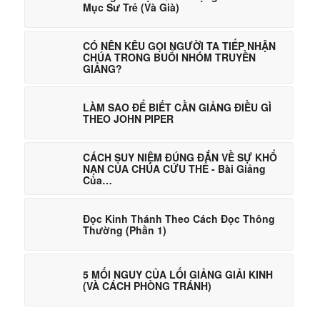
Mục Sư Trẻ (Và Già)
CÓ NÊN KÊU GỌI NGƯỜI TA TIẾP NHẬN
CHÚA TRONG BUỔI NHÓM TRUYỀN
GIẢNG?
LÀM SAO ĐỂ BIẾT CẦN GIẢNG ĐIỀU GÌ
THEO JOHN PIPER
CÁCH SUY NIỆM ĐÚNG ĐẮN VỀ SỰ KHỔ
NẠN CỦA CHÚA CỨU THẾ - Bài Giảng
Của…
Đọc Kinh Thánh Theo Cách Đọc Thông
Thường (Phần 1)
5 MỐI NGUY CỦA LỐI GIẢNG GIẢI KINH
(VÀ CÁCH PHÒNG TRÁNH)