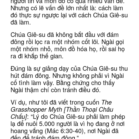
người tin và môn đồ có quá nhiều vấn đề.
Nhưng có lẽ vấn đề lớn nhất là: cách làm
đó thực sự ngược lại với cách Chúa Giê-su
đã làm.
Chúa Giê-su đã không bắt đầu với đám
đông rồi lọc ra một nhóm cốt lõi. Ngài gọi
một nhóm nhỏ, môn đồ hóa họ, rồi sai họ
ra đi khắp thế gian.
Đúng là sự giảng dạy của Chúa Giê-su thu
hút đám đông. Nhưng không phải vì Ngài
cố tình làm vậy. Bằng chứng cho thấy
Ngài thậm chí còn tránh điều đó.
Ví dụ, như tôi đã viết trong cuốn
The
Grasshopper Myth
[Thần Thoại Châu
Chấu]
: “Lý do Chúa Giê-su phải làm phép
lạ để nuôi 5.000 người là vì họ đang ở nơi
hoang vắng (Mác 6:30-40), nơi Ngài đã
đến để tránh đám đông.”