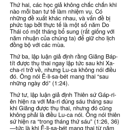
Thứ hai, các học giả không chắc chắn khi
nào mỗi ban tư tế làm nhiệm vụ. Có
những đề xuất khác nhau, và vấn đề bị
phức tạp bởi thực tế là một số năm Do
Thái có một tháng bổ sung (rất giống với
năm nhuận của chúng ta) để giữ cho lịch
đồng bộ với các mùa.
Thứ ba, lập luận giả định rằng Giăng Báp-
tít được thụ thai ngay lập tức sau khi Xa-
cha-ri trở về, nhưng Lu-ca không nói điều
đó. Ông nói Ê-li-sa-bét mang thai “sau
những ngày đó” (1:24).
Thứ tư, lập luận giả định Thiên sứ Gáp-ri-
ên hiện ra với Ma-ri đúng sáu tháng sau
khi Giăng được thụ thai, nhưng đó cũng
không phải là điều Lu-ca nói. Ông nói thiên
sứ hiện ra “trong tháng thứ sáu” (1:26, 36)
—tức là khi Ê-li-sa-bét mang thai từ năm