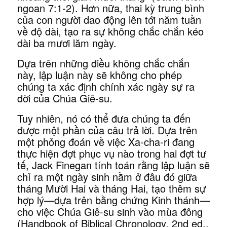
ngoan 7:1-2). Hơn nữa, thai kỳ trung bình
của con người dao động lên tới năm tuần
về độ dài, tạo ra sự không chắc chắn kéo
dài ba mươi lăm ngày.
Dựa trên những điều không chắc chắn
này, lập luận này sẽ không cho phép
chúng ta xác định chính xác ngày sự ra
đời của Chúa Giê-su.
Tuy nhiên, nó có thể đưa chúng ta đến
được một phần của câu trả lời. Dựa trên
một phỏng đoán về việc Xa-cha-ri đang
thực hiện đợt phục vụ nào trong hai đợt tư
tế, Jack Finegan tính toán rằng lập luận sẽ
chỉ ra một ngày sinh nằm ở đâu đó giữa
tháng Mười Hai và tháng Hai, tạo thêm sự
hợp lý—dựa trên bằng chứng Kinh thánh—
cho việc Chúa Giê-su sinh vào mùa đông
(Handbook of Biblical Chronology, 2nd ed.,