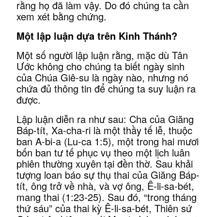
rằng họ đã làm vậy. Do đó chúng ta cần
xem xét bằng chứng.
Một lập luận dựa trên Kinh Thánh?
Một số người lập luận rằng, mặc dù Tân
Ước không cho chúng ta biết ngày sinh
của Chúa Giê-su là ngày nào, nhưng nó
chứa đủ thông tin để chúng ta suy luận ra
được.
Lập luận diễn ra như sau: Cha của Giăng
Báp-tít, Xa-cha-ri là một thầy tế lễ, thuộc
ban A-bi-a (Lu-ca 1:5), một trong hai mươi
bốn ban tư tế phục vụ theo một lịch luân
phiên thường xuyên tại đền thờ. Sau khải
tượng loan báo sự thụ thai của Giăng Báp-
tít, ông trở về nhà, và vợ ông, Ê-li-sa-bét,
mang thai (1:23-25). Sau đó, “trong tháng
thứ sáu” của thai kỳ Ê-li-sa-bét, Thiên sứ