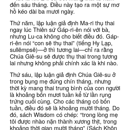
đến sáu tháng. Điều này tạo ra một sự mơ
hồ kéo dài ba mươi ngày.
Thứ năm, lập luận giả định Ma-ri thụ thai
ngay lúc Thiên sứ Gáp-ri-ên nói với bà,
nhưng Lu-ca không cho biết điều đó. Gáp-
ri-ên nói “con sẽ thụ thai” (tiếng Hy Lạp,
sullêmpsê)—ở thì tương lai—chỉ ra rằng
Chúa Giê-su sẽ được thụ thai trong tương
lai nhưng không phải chính xác là khi nào.
Thứ sáu, lập luận giả định Chúa Giê-su ở
trong bụng mẹ đúng chín tháng, nhưng
thời kỳ mang thai trung bình của con người
là khoảng bốn mươi tuần kể từ lần rụng
trứng cuối cùng. Cho các tháng có bốn
tuần, điều đó sẽ là khoảng mười tháng. Do
đó, sách Wisdom có chép: “trong lòng mẹ
tôi được nhào nặn thành xương thịt, trong
khoảng thời gian mười tháng” (Sách Khôn