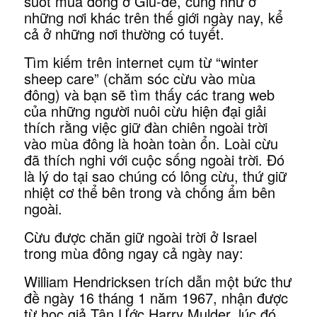
suốt mùa đông ở Giu-đê, cũng như ở
những nơi khác trên thế giới ngày nay, kể
cả ở những nơi thường có tuyết.
Tìm kiếm trên internet cụm từ “winter
sheep care” (chăm sóc cừu vào mùa
đông) và bạn sẽ tìm thấy các trang web
của những người nuôi cừu hiện đại giải
thích rằng việc giữ đàn chiên ngoài trời
vào mùa đông là hoàn toàn ổn. Loài cừu
đã thích nghi với cuộc sống ngoài trời. Đó
là lý do tại sao chúng có lông cừu, thứ giữ
nhiệt cơ thể bên trong và chống ẩm bên
ngoài.
Cừu được chăn giữ ngoài trời ở Israel
trong mùa đông ngay cả ngày nay:
William Hendricksen trích dẫn một bức thư
đề ngày 16 tháng 1 năm 1967, nhận được
từ học giả Tân Ước Harry Mulder, lúc đó