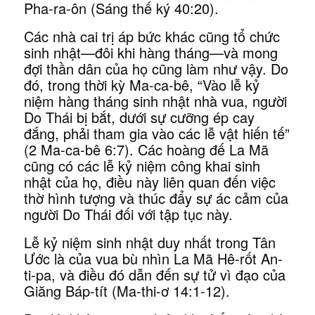
Pha-ra-ôn (Sáng thế ký 40:20).
Các nhà cai trị áp bức khác cũng tổ chức
sinh nhật—đôi khi hàng tháng—và mong
đợi thần dân của họ cũng làm như vậy. Do
đó, trong thời kỳ Ma-ca-bê, “Vào lễ kỷ
niệm hàng tháng sinh nhật nhà vua, người
Do Thái bị bắt, dưới sự cưỡng ép cay
đắng, phải tham gia vào các lễ vật hiến tế”
(2 Ma-ca-bê 6:7). Các hoàng đế La Mã
cũng có các lễ kỷ niệm công khai sinh
nhật của họ, điều này liên quan đến việc
thờ hình tượng và thúc đẩy sự ác cảm của
người Do Thái đối với tập tục này.
Lễ kỷ niệm sinh nhật duy nhất trong Tân
Ước là của vua bù nhìn La Mã Hê-rốt An-
ti-pa, và điều đó dẫn đến sự tử vì đạo của
Giăng Báp-tít (Ma-thi-ơ 14:1-12).