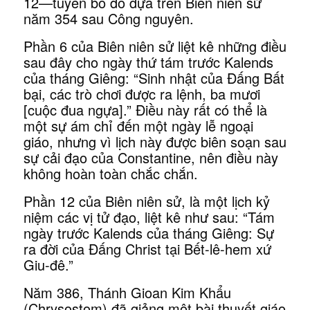
12—tuyên bố đó dựa trên Biên niên sử
năm 354 sau Công nguyên.
Phần 6 của Biên niên sử liệt kê những điều
sau đây cho ngày thứ tám trước Kalends
của tháng Giêng: “Sinh nhật của Đấng Bất
bại, các trò chơi được ra lệnh, ba mươi
[cuộc đua ngựa].” Điều này rất có thể là
một sự ám chỉ đến một ngày lễ ngoại
giáo, nhưng vì lịch này được biên soạn sau
sự cải đạo của Constantine, nên điều này
không hoàn toàn chắc chắn.
Phần 12 của Biên niên sử, là một lịch kỷ
niệm các vị tử đạo, liệt kê như sau: “Tám
ngày trước Kalends của tháng Giêng: Sự
ra đời của Đấng Christ tại Bết-lê-hem xứ
Giu-đê.”
Năm 386, Thánh Gioan Kim Khẩu
(Chrysostom) đã giảng một bài thuyết giáo