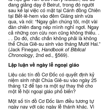
đang giảng dạy ở Beirut, trong đó người
sau kể lại việc có mặt tại Cánh đồng Chiên
tại Bết-lê-hem vào đêm Giáng sinh vừa
qua, và nói: “Ngay gần chúng tôi, một vài
đàn chiên đang nép mình nghỉ ngơi. Ngay
cả những con cừu non cũng không thiếu. .
. . Do đó, chắc chắn không phải là không
thể Chúa Giê-su sinh vào tháng Mười Hai.”
(Jack Finegan,
Handbook of Biblical
Chronology
, 2nd ed., §569).
Lập luận về ngày lễ ngoại giáo
Liệu các tín đồ Cơ Đốc có quyết định kỷ
niệm sinh nhật Chúa Giê-su vào ngày 25
tháng 12 để tạo ra một sự thay thế cho
một lễ hội ngoại giáo phổ biến?
Một số tín đồ Cơ Đốc làm điều tương tự
ngày nay với các ngày lễ thánh khác. Vì