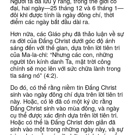
Người ta đã lưu ý rằng, trong thế giới cổ
đại, hai ngày—25 tháng 12 và 6 tháng 1—
đôi khi được tính là ngày đông chí, thời
điểm các ngày bắt đầu dài ra.
Hơn nữa, các Giáo phụ đã thảo luận về sự
ra đời của Đấng Christ dưới góc độ ánh
sáng đến với thế gian, dựa trên lời tiên tri
của Ma-la-chi: “Nhưng các con, những
người tôn kính danh Ta, mặt trời công
chính sẽ mọc lên với sức chữa lành trong
tia sáng nó” (4:2).
Do đó, có thể rằng niềm tin Đấng Christ
sinh vào ngày đông chí dựa trên lời tiên tri
này. Hoặc, có lẽ đã có một ký ức rằng
Đấng Christ sinh vào mùa đông, và ngày
cụ thể được xác định dựa trên lời tiên tri.
Hoặc có thể là Đấng Christ đơn giản đã
sinh vào một trong những ngày này, và sự