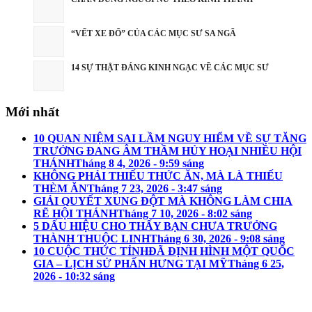
“VẾT XE ĐỔ” CỦA CÁC MỤC SƯ SA NGÃ
14 SỰ THẬT ĐÁNG KINH NGẠC VỀ CÁC MỤC SƯ
Mới nhất
10 QUAN NIỆM SAI LẦM NGUY HIỂM VỀ SỰ TĂNG
TRƯỞNG ĐANG ÂM THẦM HỦY HOẠI NHIỀU HỘI
THÁNH
Tháng 8 4, 2026 - 9:59 sáng
KHÔNG PHẢI THIẾU THỨC ĂN, MÀ LÀ THIẾU
THÈM ĂN
Tháng 7 23, 2026 - 3:47 sáng
GIẢI QUYẾT XUNG ĐỘT MÀ KHÔNG LÀM CHIA
RẼ HỘI THÁNH
Tháng 7 10, 2026 - 8:02 sáng
5 DẤU HIỆU CHO THẤY BẠN CHƯA TRƯỞNG
THÀNH THUỘC LINH
Tháng 6 30, 2026 - 9:08 sáng
10 CUỘC THỨC TỈNHĐÃ ĐỊNH HÌNH MỘT QUỐC
GIA – LỊCH SỬ PHẤN HƯNG TẠI MỸ
Tháng 6 25,
2026 - 10:32 sáng