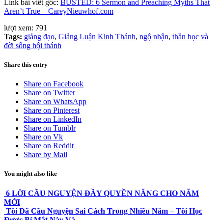
Link bài viết gốc:
BUSTED: 6 Sermon and Preaching Myths That
Aren’t True – CareyNieuwhof.com
lượt xem:
791
Tags:
giảng đạo
,
Giảng Luận Kinh Thánh
,
ngộ nhận
,
thần học và
đời sống hội thánh
Share this entry
Share on Facebook
Share on Twitter
Share on WhatsApp
Share on Pinterest
Share on LinkedIn
Share on Tumblr
Share on Vk
Share on Reddit
Share by Mail
You might also like
6 LỜI CẦU NGUYỆN ĐẦY QUYỀN NĂNG CHO NĂM
MỚI
Tôi Đã Cầu Nguyện Sai Cách Trong Nhiều Năm – Tôi Học
Được Bí Mật Này Và…