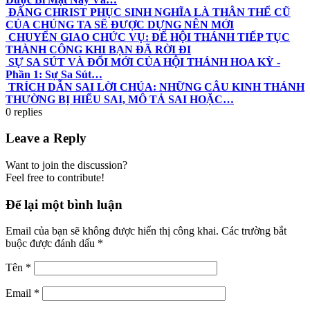
ĐẤNG CHRIST PHỤC SINH NGHĨA LÀ THÂN THỂ CŨ
CỦA CHÚNG TA SẼ ĐƯỢC DỰNG NÊN MỚI
CHUYỂN GIAO CHỨC VỤ: ĐỂ HỘI THÁNH TIẾP TỤC
THÀNH CÔNG KHI BẠN ĐÃ RỜI ĐI
SỰ SA SÚT VÀ ĐỔI MỚI CỦA HỘI THÁNH HOA KỲ -
Phần 1: Sự Sa Sút…
TRÍCH DẪN SAI LỜI CHÚA: NHỮNG CÂU KINH THÁNH
THƯỜNG BỊ HIỂU SAI, MÔ TẢ SAI HOẶC…
0
replies
Leave a Reply
Want to join the discussion?
Feel free to contribute!
Để lại một bình luận
Email của bạn sẽ không được hiển thị công khai.
Các trường bắt
buộc được đánh dấu
*
Tên
*
Email
*