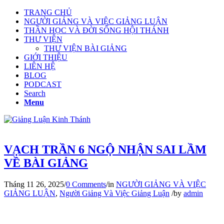
TRANG CHỦ
NGƯỜI GIẢNG VÀ VIỆC GIẢNG LUẬN
THẦN HỌC VÀ ĐỜI SỐNG HỘI THÁNH
THƯ VIỆN
THƯ VIỆN BÀI GIẢNG
GIỚI THIỆU
LIÊN HỆ
BLOG
PODCAST
Search
Menu
VẠCH TRẦN 6 NGỘ NHẬN SAI LẦM
VỀ BÀI GIẢNG
Tháng 11 26, 2025
/
0 Comments
/
in
NGƯỜI GIẢNG VÀ VIỆC
GIẢNG LUẬN
,
Người Giảng Và Việc Giảng Luận
/
by
admin