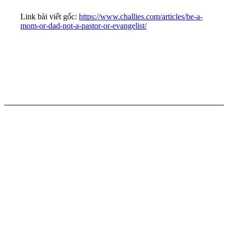
Link bài viết gốc:
https://www.challies.com/articles/be-a-
mom-or-dad-not-a-pastor-or-evangelist/