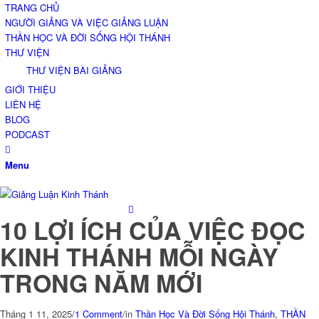
TRANG CHỦ
NGƯỜI GIẢNG VÀ VIỆC GIẢNG LUẬN
THẦN HỌC VÀ ĐỜI SỐNG HỘI THÁNH
THƯ VIỆN
THƯ VIỆN BÀI GIẢNG
GIỚI THIỆU
LIÊN HỆ
BLOG
PODCAST
Menu
10 LỢI ÍCH CỦA VIỆC ĐỌC
KINH THÁNH MỖI NGÀY
TRONG NĂM MỚI
Tháng 1 11, 2025
/
1 Comment
/
in
Thần Học Và Đời Sống Hội Thánh
,
THẦN