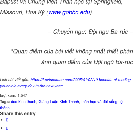
Baptist và Chủng viện Thần học tại Springfield,
Missouri, Hoa Kỳ (
www.gobbc.edu
).
– Chuyển ngữ: Đội ngũ Ba-rúc –
*Quan điểm của bài viết không nhất thiết phản
ánh quan điểm của Đội ngũ Ba-rúc
Link bài viết gốc:
https://kevincarson.com/2025/01/02/10-benefits-of-reading-
your-bible-every-day-in-the-new-year/
lượt xem:
1.547
Tags:
doc kinh thanh
,
Giảng Luận Kinh Thánh
,
thần học và đời sống hội
thánh
Share this entry