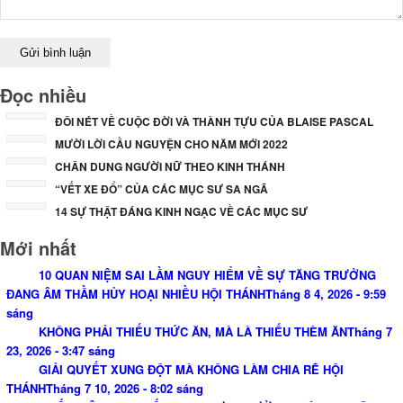
Đọc nhiều
ĐÔI NÉT VỀ CUỘC ĐỜI VÀ THÀNH TỰU CỦA BLAISE PASCAL
MƯỜI LỜI CẦU NGUYỆN CHO NĂM MỚI 2022
CHÂN DUNG NGƯỜI NỮ THEO KINH THÁNH
“VẾT XE ĐỔ” CỦA CÁC MỤC SƯ SA NGÃ
14 SỰ THẬT ĐÁNG KINH NGẠC VỀ CÁC MỤC SƯ
Mới nhất
10 QUAN NIỆM SAI LẦM NGUY HIỂM VỀ SỰ TĂNG TRƯỞNG
ĐANG ÂM THẦM HỦY HOẠI NHIỀU HỘI THÁNH
Tháng 8 4, 2026 - 9:59
sáng
KHÔNG PHẢI THIẾU THỨC ĂN, MÀ LÀ THIẾU THÈM ĂN
Tháng 7
23, 2026 - 3:47 sáng
GIẢI QUYẾT XUNG ĐỘT MÀ KHÔNG LÀM CHIA RẼ HỘI
THÁNH
Tháng 7 10, 2026 - 8:02 sáng