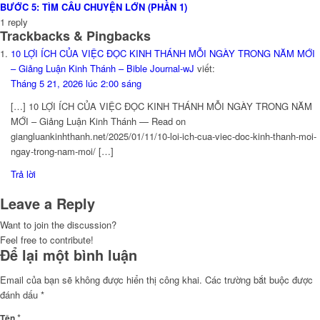
BƯỚC 5: TÌM CÂU CHUYỆN LỚN (PHẦN 1)
1
reply
Trackbacks & Pingbacks
10 LỢI ÍCH CỦA VIỆC ĐỌC KINH THÁNH MỖI NGÀY TRONG NĂM MỚI
– Giảng Luận Kinh Thánh – Bible Journal-wJ
viết:
Tháng 5 21, 2026 lúc 2:00 sáng
[…] 10 LỢI ÍCH CỦA VIỆC ĐỌC KINH THÁNH MỖI NGÀY TRONG NĂM
MỚI – Giảng Luận Kinh Thánh — Read on
giangluankinhthanh.net/2025/01/11/10-loi-ich-cua-viec-doc-kinh-thanh-moi-
ngay-trong-nam-moi/ […]
Trả lời
Leave a Reply
Want to join the discussion?
Feel free to contribute!
Để lại một bình luận
Email của bạn sẽ không được hiển thị công khai.
Các trường bắt buộc được
đánh dấu
*
*
Tên