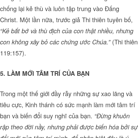
chống lại kẻ thù và luôn tập trung vào Đấng
Christ. Một lần nữa, trước giả Thi thiên tuyên bố,
“Kẻ bắt bớ và thù địch của con thật nhiều, nhưng
con không xây bỏ các chứng ước Chúa.”
(Thi thiên
119:157).
5. LÀM MỚI TÂM TRÍ CỦA BẠN
Trong một thế giới đầy rẫy những sự xao lãng và
tiêu cực, Kinh thánh có sức mạnh làm mới tâm trí
bạn và biến đổi suy nghĩ của bạn.
“Đừng khuôn
rập theo đời nầy, nhưng phải được biến hóa bởi sự
đổi mới của tâm trí mình, để phân biệt đâu là ý