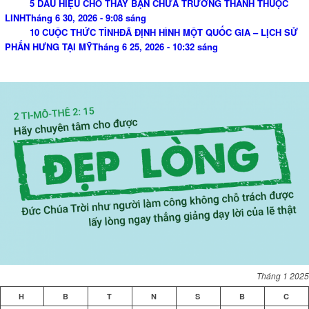
5 DẤU HIỆU CHO THẤY BẠN CHƯA TRƯỞNG THÀNH THUỘC
LINH
Tháng 6 30, 2026 - 9:08 sáng
10 CUỘC THỨC TỈNHĐÃ ĐỊNH HÌNH MỘT QUỐC GIA – LỊCH SỬ
PHẤN HƯNG TẠI MỸ
Tháng 6 25, 2026 - 10:32 sáng
Tháng 1 2025
H
B
T
N
S
B
C