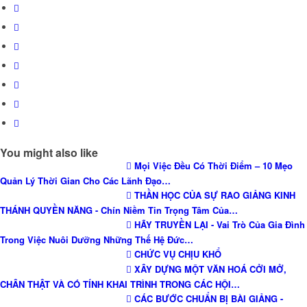
You might also like
Mọi Việc Đều Có Thời Điểm – 10 Mẹo
Quản Lý Thời Gian Cho Các Lãnh Đạo…
THẦN HỌC CỦA SỰ RAO GIẢNG KINH
THÁNH QUYỀN NĂNG - Chín Niềm Tin Trọng Tâm Của…
HÃY TRUYỀN LẠI - Vai Trò Của Gia Đình
Trong Việc Nuôi Dưỡng Những Thế Hệ Đức…
CHỨC VỤ CHỊU KHỔ
XÂY DỰNG MỘT VĂN HOÁ CỞI MỞ,
CHÂN THẬT VÀ CÓ TÍNH KHAI TRÌNH TRONG CÁC HỘI…
CÁC BƯỚC CHUẨN BỊ BÀI GIẢNG -