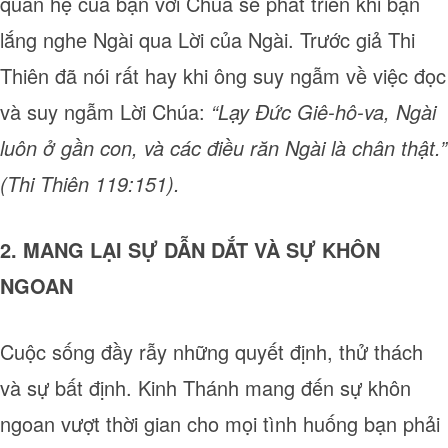
quan hệ của bạn với Chúa sẽ phát triển khi bạn
lắng nghe Ngài qua Lời của Ngài. Trước giả Thi
Thiên đã nói rất hay khi ông suy ngẫm về việc đọc
và suy ngẫm Lời Chúa:
“Lạy Đức Giê-hô-va, Ngài
luôn ở gần con, và các điều răn Ngài là chân thật.”
(Thi Thiên 119:151).
2. MANG LẠI SỰ DẪN DẮT VÀ SỰ KHÔN
NGOAN
Cuộc sống đầy rẫy những quyết định, thử thách
và sự bất định. Kinh Thánh mang đến sự khôn
ngoan vượt thời gian cho mọi tình huống bạn phải