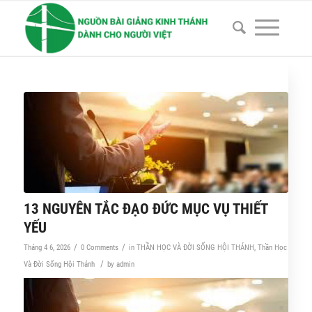
13 NGUYÊN TẮC ĐẠO ĐỨC MỤC VỤ THIẾT
YẾU
/
/
Tháng 4 6, 2026
0 Comments
in
THẦN HỌC VÀ ĐỜI SỐNG HỘI THÁNH
,
Thần Học
/
Và Đời Sống Hội Thánh
by
admin