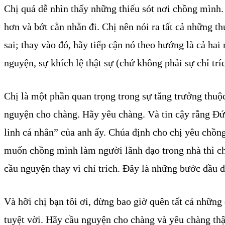
Chị quá dễ nhìn thấy những thiếu sót nơi chồng mình.
hơn và bớt cằn nhằn đi. Chị nên nói ra tất cả những 
sai; thay vào đó, hãy tiếp cận nó theo hướng là cả h
nguyện, sự khích lệ thật sự (chứ không phải sự chỉ tríc
Chị là một phần quan trọng trong sự tăng trưởng thuộc
nguyện cho chàng. Hãy yêu chàng. Và tin cậy rằng Đứ
linh cá nhân” của anh ấy. Chúa định
cho chị yêu chồng
muốn chồng mình làm người lãnh đạo trong nhà thì chị
cầu nguyện thay vì chỉ trích. Đây là những bước đầu đ
Và hỡi chị bạn tôi ơi, đừng bao giờ quên tất cả nhữn
tuyệt vời. Hãy cầu nguyện cho chàng và yêu chàng thậ