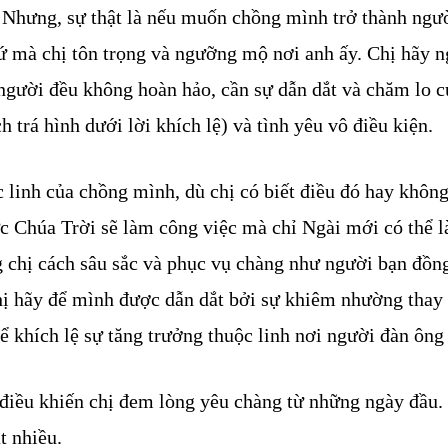
 Nhưng, sự thật là nếu muốn chồng mình trở thành ngườ
thứ mà chị tôn trọng và ngưỡng mộ nơi anh ấy. Chị hãy 
ai người đều không hoàn hảo, cần sự dẫn dắt và chăm lo
h trá hình dưới lời khích lệ) và tình yêu vô điều kiện.
 linh của chồng mình, dù chị có biết điều đó hay không
c Chúa Trời sẽ làm công việc mà chỉ Ngài mới có thể 
 chị cách sâu sắc và phục vụ chàng như người bạn đồn
 hãy để mình được dẫn dắt bởi sự khiêm nhường thay vì
ể khích lệ sự tăng trưởng thuộc linh nơi người đàn ông
g điều khiến chị đem lòng yêu chàng từ những ngày đầu.
t nhiều.