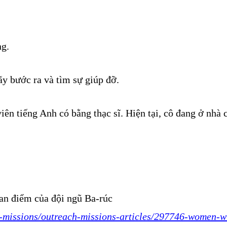
ng.
y bước ra và tìm sự giúp đỡ.
viên tiếng Anh có bằng thạc sĩ. Hiện tại, cô đang ở nhà
uan điểm của đội ngũ Ba-rúc
h-missions/outreach-missions-articles/297746-women-wi