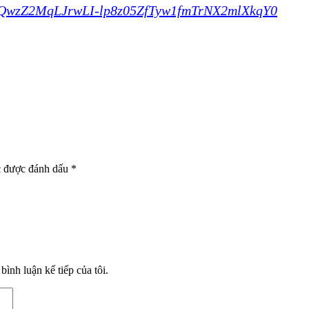
QwzZ2MqLJrwLI-lp8z05ZfTyw1fmTrNX2mlXkqY0
c được đánh dấu
*
bình luận kế tiếp của tôi.