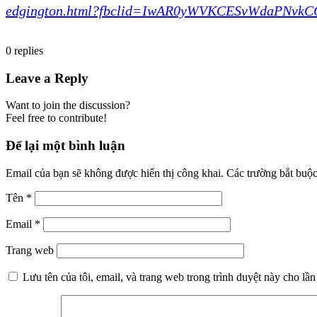
edgington.html?fbclid=IwAR0yWVKCESvWdaPNvkC
0
replies
Leave a Reply
Want to join the discussion?
Feel free to contribute!
Để lại một bình luận
Email của bạn sẽ không được hiển thị công khai.
Các trường bắt buộ
Tên
*
Email
*
Trang web
Lưu tên của tôi, email, và trang web trong trình duyệt này cho lần 