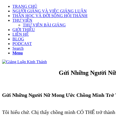
TRANG CHỦ
NGƯỜI GIẢNG VÀ VIỆC GIẢNG LUẬN
THẦN HỌC VÀ ĐỜI SỐNG HỘI THÁNH
THƯ VIỆN
THƯ VIỆN BÀI GIẢNG
GIỚI THIỆU
LIÊN HỆ
BLOG
PODCAST
Search
Menu
Gửi Những Người Nữ
Gửi Những Người Nữ Mong Ước Chồng Mình Trở 
Tôi hiểu chứ. Chị thấy chồng mình CÓ THỂ trở thành 