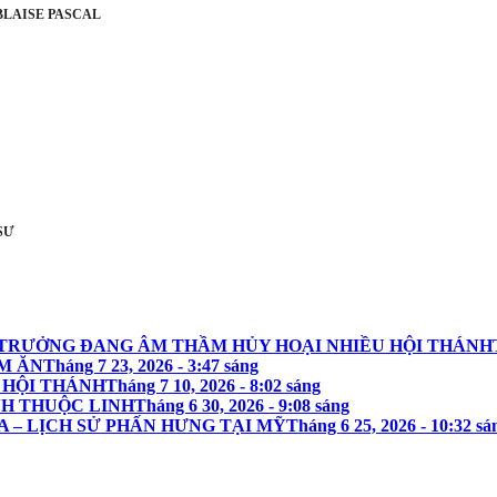
A BLAISE PASCAL
 SƯ
G TRƯỞNG ĐANG ÂM THẦM HỦY HOẠI NHIỀU HỘI THÁNH
M ĂN
Tháng 7 23, 2026 - 3:47 sáng
 HỘI THÁNH
Tháng 7 10, 2026 - 8:02 sáng
NH THUỘC LINH
Tháng 6 30, 2026 - 9:08 sáng
A – LỊCH SỬ PHẤN HƯNG TẠI MỸ
Tháng 6 25, 2026 - 10:32 sá