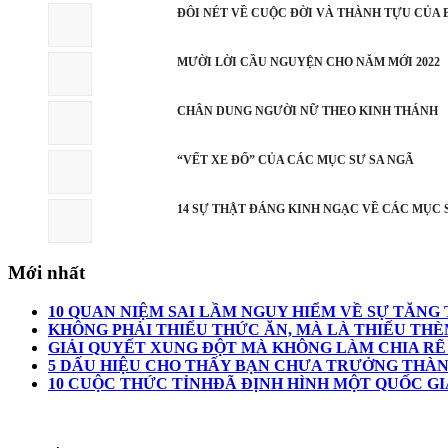
ĐÔI NÉT VỀ CUỘC ĐỜI VÀ THÀNH TỰU CỦ
MƯỜI LỜI CẦU NGUYỆN CHO NĂM MỚI 2022
CHÂN DUNG NGƯỜI NỮ THEO KINH THÁNH
“VẾT XE ĐỔ” CỦA CÁC MỤC SƯ SA NGÃ
14 SỰ THẬT ĐÁNG KINH NGẠC VỀ CÁC MỤC
Mới nhất
10 QUAN NIỆM SAI LẦM NGUY HIỂM VỀ SỰ TĂN
KHÔNG PHẢI THIẾU THỨC ĂN, MÀ LÀ THIẾU THÈ
GIẢI QUYẾT XUNG ĐỘT MÀ KHÔNG LÀM CHIA RẼ
5 DẤU HIỆU CHO THẤY BẠN CHƯA TRƯỞNG THÀ
10 CUỘC THỨC TỈNHĐÃ ĐỊNH HÌNH MỘT QUỐC GI