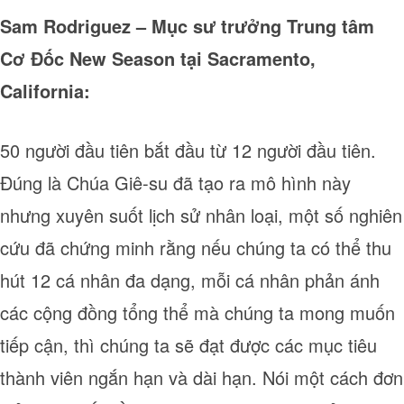
Sam Rodriguez – Mục sư trưởng Trung tâm
Cơ Đốc New Season tại Sacramento,
California:
50 người đầu tiên bắt đầu từ 12 người đầu tiên.
Đúng là Chúa Giê-su đã tạo ra mô hình này
nhưng xuyên suốt lịch sử nhân loại, một số nghiên
cứu đã chứng minh rằng nếu chúng ta có thể thu
hút 12 cá nhân đa dạng, mỗi cá nhân phản ánh
các cộng đồng tổng thể mà chúng ta mong muốn
tiếp cận, thì chúng ta sẽ đạt được các mục tiêu
thành viên ngắn hạn và dài hạn. Nói một cách đơn