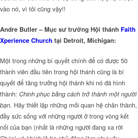
vào nó, vì tôi cũng vậy!!
Andre Butler – Mục sư trưởng Hội thánh
Faith
Xperience Church
tại Detroit, Michigan:
Một trong những bí quyết chính để có được 50
thành viên đầu tiên trong hội thánh cũng là bí
quyết để tăng trưởng hội thánh khi nó đã hình
thành:
Chinh phục bằng cách trở thành một người
bạn.
Hãy thiết lập những mối quan hệ chân thành,
đầy sức sống với những người ở trong vòng kết
nối của bạn (nhất là những người đang xa rời