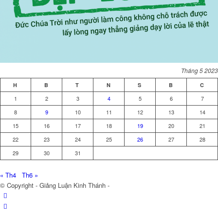
Tháng 5 2023
H
B
T
N
S
B
C
1
2
3
4
5
6
7
8
9
10
11
12
13
14
15
16
17
18
19
20
21
22
23
24
25
26
27
28
29
30
31
« Th4
Th6 »
© Copyright - Giảng Luận Kinh Thánh -