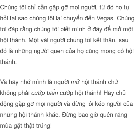
Chúng tôi chỉ cần gặp gỡ mọi người, từ đó họ tự
hỏi tại sao chúng tôi lại chuyển đến Vegas. Chúng
tôi đáp rằng chúng tôi biết mình ở đây để mở một
hội thánh. Một vài người chúng tôi kết thân, sau
đó là những người quen của họ cũng mong có hội
thánh.
Và hãy nhớ mình là người
mở
hội thánh chứ
không phải
cướp biển
cướp hội thánh! Hãy chủ
động gặp gỡ mọi người và đừng lôi kéo người của
những hội thánh khác. Đừng bao giờ quên rằng
mùa gặt thật trúng!