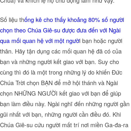
Chúa) và khích lệ họ chủ động làm như vậy.
Số liệu th
ống kê cho thấy khoảng 80% số người
chọn theo Chúa Giê-su được đưa đến với Ngài
qua mối quan hệ với một ngườ
i bạn hoặc người
thân. Hãy tận dụng các mối quan hệ đã có của
bạn và những người kết giao với bạn. Suy cho
cùng thì đó là một trong những lý do khiến Đức
Chúa Trời chọn BẠN để mở hội thánh và Ngài
chọn NHỮNG NGƯỜI kết giao với bạn để giúp
bạn làm điều này. Ngài nghĩ đến những người gần
gũi nhất với bạn, những người cần điều đó. Khi
Chúa Giê-su cứu người mất trí nơi miền Ga-đa-ra