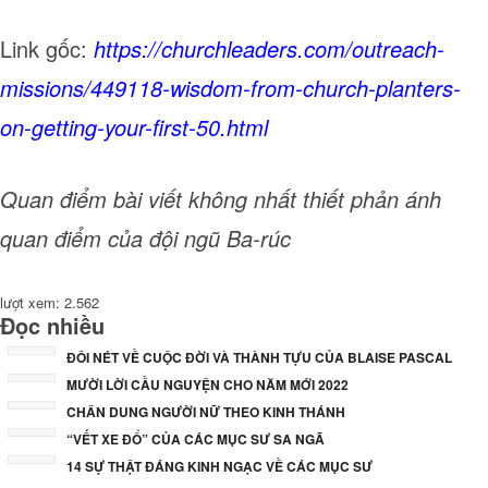
Link gốc:
https://churchleaders.com/outreach-
missions/449118-wisdom-from-church-planters-
on-getting-your-first-50.html
Quan điểm bài viết không nhất thiết phản ánh
quan điểm của đội ngũ Ba-rúc
lượt xem:
2.562
Đọc nhiều
ĐÔI NÉT VỀ CUỘC ĐỜI VÀ THÀNH TỰU CỦA BLAISE PASCAL
MƯỜI LỜI CẦU NGUYỆN CHO NĂM MỚI 2022
CHÂN DUNG NGƯỜI NỮ THEO KINH THÁNH
“VẾT XE ĐỔ” CỦA CÁC MỤC SƯ SA NGÃ
14 SỰ THẬT ĐÁNG KINH NGẠC VỀ CÁC MỤC SƯ