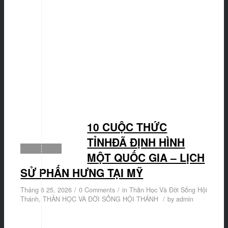
10 CUỘC THỨC
TỈNHĐÃ ĐỊNH HÌNH
MỘT QUỐC GIA – LỊCH
SỬ PHẤN HƯNG TẠI MỸ
Tháng 6 25, 2026
/
0 Comments
/
in
Thần Học Và Đời Sống Hội
Thánh
,
THẦN HỌC VÀ ĐỜI SỐNG HỘI THÁNH
/
by
admin