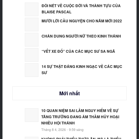
ĐÔI NÉT VỀ CUỘC ĐỜI VÀ THÀNH TỰU CỦA
BLAISE PASCAL
MƯỜI LỜI CẦU NGUYỆN CHO NĂM MỚI 2022
CHÂN DUNG NGƯỜI NỮ THEO KINH THÁNH
“VẾT XE ĐỔ” CỦA CÁC MỤC SƯ SA NGÃ
14 SỰ THẬT ĐÁNG KINH NGẠC VỀ CÁC MỤC
SƯ
Mới nhất
10 QUAN NIỆM SAI LẦM NGUY HIỂM VỀ SỰ
TĂNG TRƯỞNG ĐANG ÂM THẦM HỦY HOẠI
NHIỀU HỘI THÁNH
Tháng 8 4, 2026 - 9:59 sáng