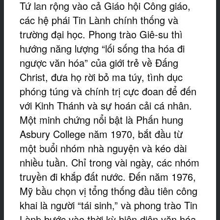
Tứ lan rộng vào cả Giáo hội Công giáo,
các hệ phái Tin Lành chính thống và
trường đại học. Phong trào Giê-su thì
hướng năng lượng “lối sống tha hóa đi
ngược văn hóa” của giới trẻ về Đấng
Christ, đưa họ rời bỏ ma túy, tình dục
phóng túng và chính trị cực đoan để đến
với Kinh Thánh và sự hoán cải cá nhân.
Một minh chứng nổi bật là Phấn hung
Asbury College năm 1970, bắt đầu từ
một buổi nhóm nhà nguyện và kéo dài
nhiều tuần. Chỉ trong vài ngày, các nhóm
truyền đi khắp đất nước. Đến năm 1976,
Mỹ bầu chọn vị tổng thống đầu tiên công
khai là người “tái sinh,” và phong trào Tin
Lành bước vào thời kỳ hiện diện văn hóa