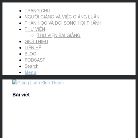
TRANG CHỦ
NGƯỜI GIẢNG VÀ VIỆC GIẢNG LUẬN
THẦN HỌC VÀ ĐỜI SỐNG HỘI THÁNH
THƯ VIỆN
THƯ VIỆN BÀI GIẢNG
GIỚI THIỆU
LIÊN HỆ
BLOG
PODCAST
Search
Menu
Bài viết