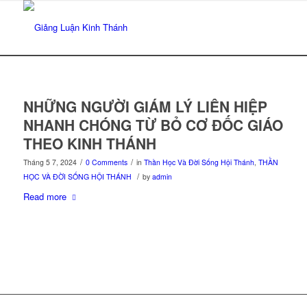
NHỮNG NGƯỜI GIÁM LÝ LIÊN HIỆP
NHANH CHÓNG TỪ BỎ CƠ ĐỐC GIÁO
THEO KINH THÁNH
/
/
Tháng 5 7, 2024
0 Comments
in
Thần Học Và Đời Sống Hội Thánh
,
THẦN
/
HỌC VÀ ĐỜI SỐNG HỘI THÁNH
by
admin
Read more