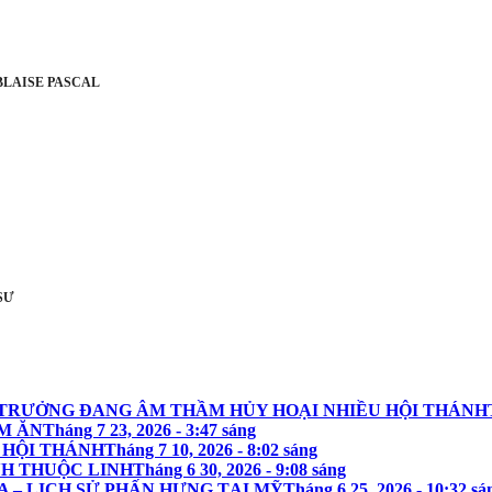
A BLAISE PASCAL
 SƯ
G TRƯỞNG ĐANG ÂM THẦM HỦY HOẠI NHIỀU HỘI THÁNH
M ĂN
Tháng 7 23, 2026 - 3:47 sáng
 HỘI THÁNH
Tháng 7 10, 2026 - 8:02 sáng
NH THUỘC LINH
Tháng 6 30, 2026 - 9:08 sáng
A – LỊCH SỬ PHẤN HƯNG TẠI MỸ
Tháng 6 25, 2026 - 10:32 sá