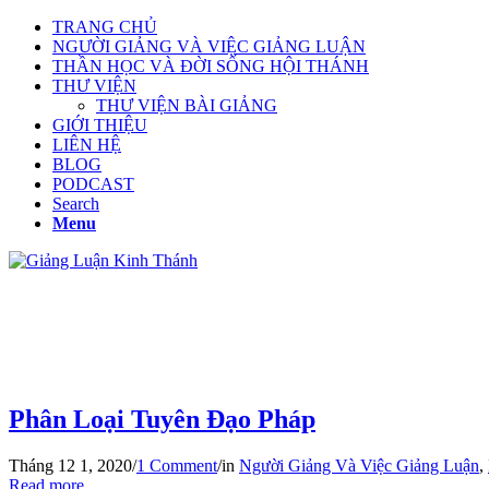
TRANG CHỦ
NGƯỜI GIẢNG VÀ VIỆC GIẢNG LUẬN
THẦN HỌC VÀ ĐỜI SỐNG HỘI THÁNH
THƯ VIỆN
THƯ VIỆN BÀI GIẢNG
GIỚI THIỆU
LIÊN HỆ
BLOG
PODCAST
Search
Menu
Phân Loại Tuyên Đạo Pháp
Tháng 12 1, 2020
/
1 Comment
/
in
Người Giảng Và Việc Giảng Luận
,
Read more