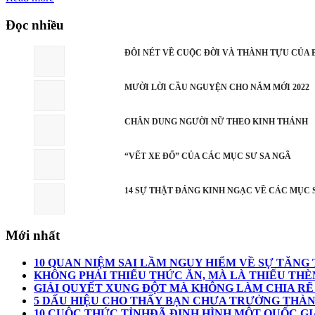
Đọc nhiều
ĐÔI NÉT VỀ CUỘC ĐỜI VÀ THÀNH TỰU CỦ
MƯỜI LỜI CẦU NGUYỆN CHO NĂM MỚI 2022
CHÂN DUNG NGƯỜI NỮ THEO KINH THÁNH
“VẾT XE ĐỔ” CỦA CÁC MỤC SƯ SA NGÃ
14 SỰ THẬT ĐÁNG KINH NGẠC VỀ CÁC MỤC
Mới nhất
10 QUAN NIỆM SAI LẦM NGUY HIỂM VỀ SỰ TĂN
KHÔNG PHẢI THIẾU THỨC ĂN, MÀ LÀ THIẾU THÈ
GIẢI QUYẾT XUNG ĐỘT MÀ KHÔNG LÀM CHIA RẼ
5 DẤU HIỆU CHO THẤY BẠN CHƯA TRƯỞNG THÀ
10 CUỘC THỨC TỈNHĐÃ ĐỊNH HÌNH MỘT QUỐC GI