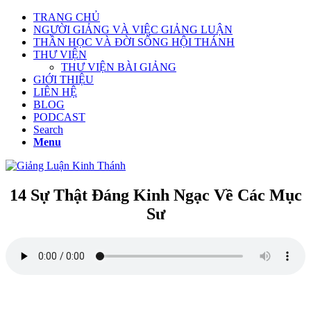
TRANG CHỦ
NGƯỜI GIẢNG VÀ VIỆC GIẢNG LUẬN
THẦN HỌC VÀ ĐỜI SỐNG HỘI THÁNH
THƯ VIỆN
THƯ VIỆN BÀI GIẢNG
GIỚI THIỆU
LIÊN HỆ
BLOG
PODCAST
Search
Menu
14 Sự Thật Đáng Kinh Ngạc Về Các Mục
Sư