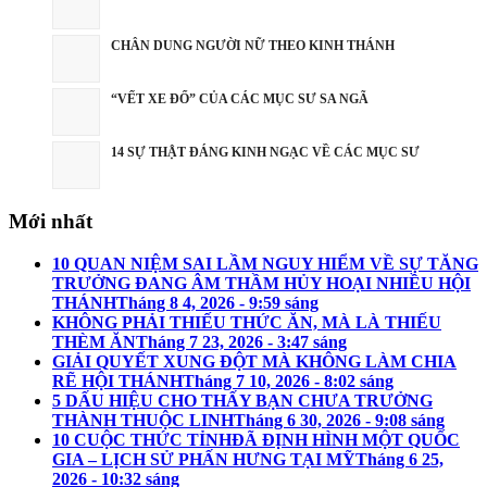
CHÂN DUNG NGƯỜI NỮ THEO KINH THÁNH
“VẾT XE ĐỔ” CỦA CÁC MỤC SƯ SA NGÃ
14 SỰ THẬT ĐÁNG KINH NGẠC VỀ CÁC MỤC SƯ
Mới nhất
10 QUAN NIỆM SAI LẦM NGUY HIỂM VỀ SỰ TĂNG
TRƯỞNG ĐANG ÂM THẦM HỦY HOẠI NHIỀU HỘI
THÁNH
Tháng 8 4, 2026 - 9:59 sáng
KHÔNG PHẢI THIẾU THỨC ĂN, MÀ LÀ THIẾU
THÈM ĂN
Tháng 7 23, 2026 - 3:47 sáng
GIẢI QUYẾT XUNG ĐỘT MÀ KHÔNG LÀM CHIA
RẼ HỘI THÁNH
Tháng 7 10, 2026 - 8:02 sáng
5 DẤU HIỆU CHO THẤY BẠN CHƯA TRƯỞNG
THÀNH THUỘC LINH
Tháng 6 30, 2026 - 9:08 sáng
10 CUỘC THỨC TỈNHĐÃ ĐỊNH HÌNH MỘT QUỐC
GIA – LỊCH SỬ PHẤN HƯNG TẠI MỸ
Tháng 6 25,
2026 - 10:32 sáng