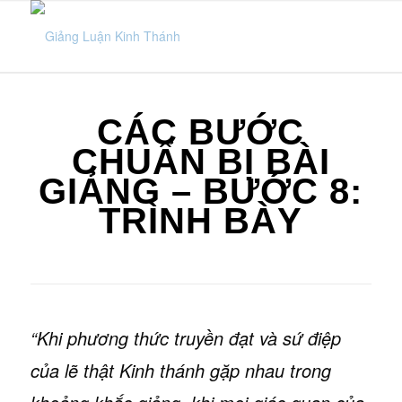
CÁC BƯỚC
CHUẨN BỊ BÀI
GIẢNG – BƯỚC 8:
TRÌNH BÀY
“Khi phương thức truyền đạt và sứ điệp
của lẽ thật Kinh thánh gặp nhau trong