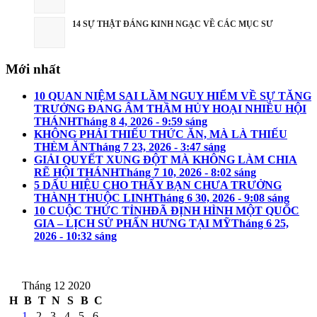
14 SỰ THẬT ĐÁNG KINH NGẠC VỀ CÁC MỤC SƯ
Mới nhất
10 QUAN NIỆM SAI LẦM NGUY HIỂM VỀ SỰ TĂNG
TRƯỞNG ĐANG ÂM THẦM HỦY HOẠI NHIỀU HỘI
THÁNH
Tháng 8 4, 2026 - 9:59 sáng
KHÔNG PHẢI THIẾU THỨC ĂN, MÀ LÀ THIẾU
THÈM ĂN
Tháng 7 23, 2026 - 3:47 sáng
GIẢI QUYẾT XUNG ĐỘT MÀ KHÔNG LÀM CHIA
RẼ HỘI THÁNH
Tháng 7 10, 2026 - 8:02 sáng
5 DẤU HIỆU CHO THẤY BẠN CHƯA TRƯỞNG
THÀNH THUỘC LINH
Tháng 6 30, 2026 - 9:08 sáng
10 CUỘC THỨC TỈNHĐÃ ĐỊNH HÌNH MỘT QUỐC
GIA – LỊCH SỬ PHẤN HƯNG TẠI MỸ
Tháng 6 25,
2026 - 10:32 sáng
Tháng 12 2020
H
B
T
N
S
B
C
1
2
3
4
5
6