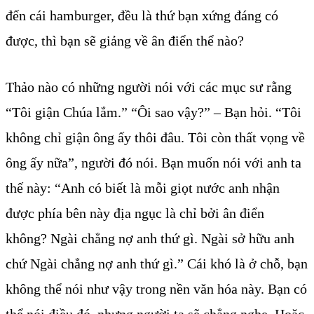
đến cái hamburger, đều là thứ bạn xứng đáng có
được, thì bạn sẽ giảng về ân điển thể nào?
Thảo nào có những người nói với các mục sư rằng
“Tôi giận Chúa lắm.” “Ôi sao vậy?” – Bạn hỏi. “Tôi
không chỉ giận ông ấy thôi đâu. Tôi còn thất vọng về
ông ấy nữa”, người đó nói. Bạn muốn nói với anh ta
thế này: “Anh có biết là mỗi giọt nước anh nhận
được phía bên này địa ngục là chỉ bởi ân điển
không? Ngài chẳng nợ anh thứ gì. Ngài sở hữu anh
chứ Ngài chẳng nợ anh thứ gì.” Cái khó là ở chỗ, bạn
không thể nói như vậy trong nền văn hóa này. Bạn có
thể nói điều đó, nhưng người ta sẽ chẳng nghe. Hoặc