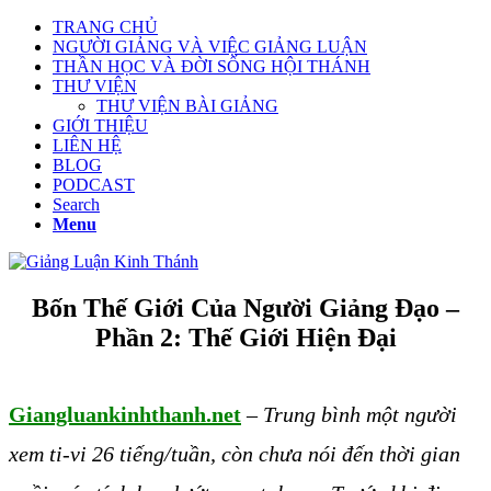
TRANG CHỦ
NGƯỜI GIẢNG VÀ VIỆC GIẢNG LUẬN
THẦN HỌC VÀ ĐỜI SỐNG HỘI THÁNH
THƯ VIỆN
THƯ VIỆN BÀI GIẢNG
GIỚI THIỆU
LIÊN HỆ
BLOG
PODCAST
Search
Menu
Bốn Thế Giới Của Người Giảng Đạo –
Phần 2: Thế Giới Hiện Đại
Giangluankinhthanh.net
–
Trung bình một người
xem ti-vi 26 tiếng/tuần, còn chưa nói đến thời gian