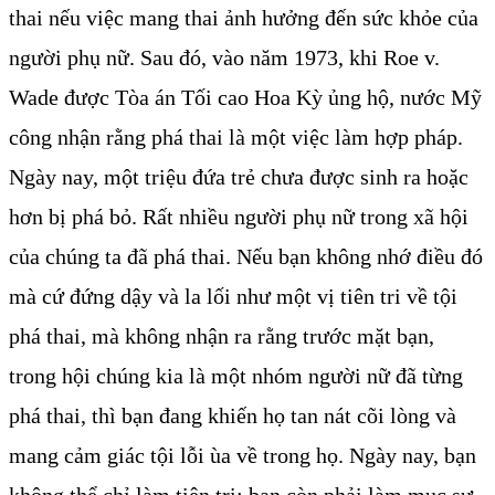
thai nếu việc mang thai ảnh hưởng đến sức khỏe của
người phụ nữ. Sau đó, vào năm 1973, khi Roe v.
Wade được Tòa án Tối cao Hoa Kỳ ủng hộ, nước Mỹ
công nhận rằng phá thai là một việc làm hợp pháp.
Ngày nay, một triệu đứa trẻ chưa được sinh ra hoặc
hơn bị phá bỏ. Rất nhiều người phụ nữ trong xã hội
của chúng ta đã phá thai. Nếu bạn không nhớ điều đó
mà cứ đứng dậy và la lối như một vị tiên tri về tội
phá thai, mà không nhận ra rằng trước mặt bạn,
trong hội chúng kia là một nhóm người nữ đã từng
phá thai, thì bạn đang khiến họ tan nát cõi lòng và
mang cảm giác tội lỗi ùa về trong họ. Ngày nay, bạn
không thể chỉ làm tiên tri; bạn còn phải làm mục sư.