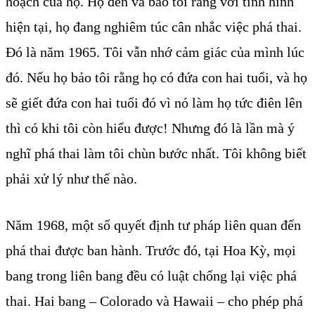
hoạch của họ. Họ đến và bảo tôi rằng với tình hình
hiện tại, họ đang nghiêm túc cân nhắc việc phá thai.
Đó là năm 1965. Tôi vẫn nhớ cảm giác của mình lúc
đó. Nếu họ bảo tôi rằng họ có đứa con hai tuổi, và họ
sẽ giết đứa con hai tuổi đó vì nó làm họ tức điên lên
thì có khi tôi còn hiểu được! Nhưng đó là lần mà ý
nghĩ phá thai làm tôi chùn bước nhất. Tôi không biết
phải xử lý như thế nào.
Năm 1968, một số quyết định tư pháp liên quan đến
phá thai được ban hành. Trước đó, tại Hoa Kỳ, mọi
bang trong liên bang đều có luật chống lại việc phá
thai. Hai bang – Colorado và Hawaii – cho phép phá